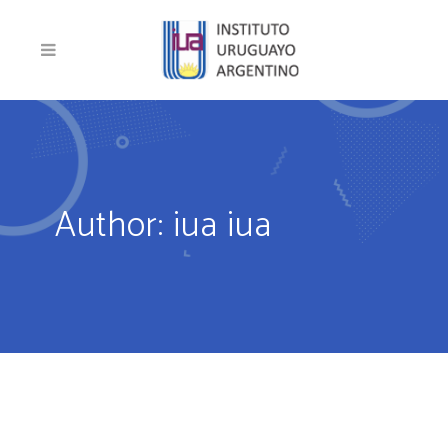
Author: iua iua