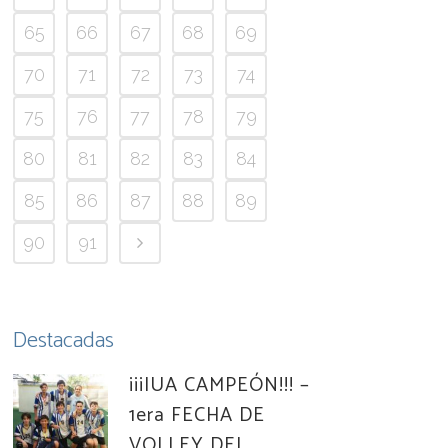
65
66
67
68
69
70
71
72
73
74
75
76
77
78
79
80
81
82
83
84
85
86
87
88
89
90
91
Destacadas
¡¡¡IUA CAMPEÓN!!! –
1era FECHA DE
VOLLEY DEL