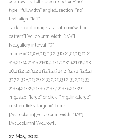
use_row_as_full_screen_section="no"
type="full_width" angled_section="no"
text_align="left"
background_image_as_pattern="without_
pattern"][vc_column width="2/3"]
[vc_gallery interval="3"
images="21308,21309,21310,21311,21312,21
313,21314,21315,21316,21317,21318,21319,213
20,21321,21322,21323,21324,21325,21326,21
327,21328,21329,21330,21331,21332,21333,
21334,21335,21336,21337,21338,21339"
img_size="large" onclick="img_link_large"
custom_links_target="_blank"]
[/vc_column][vc_column width="1/3"]
[/vc_column][/vc_row]...
27 May, 2022