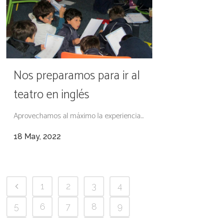
Nos preparamos para ir al
teatro en inglés
Aprovechamos al máximo la experiencia...
18 May, 2022
1
2
3
4
5
6
7
8
9