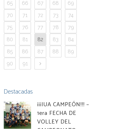
65
66
67
68
69
70
71
72
73
74
75
76
77
78
79
80
81
82
83
84
85
86
87
88
89
90
91
Destacadas
¡¡¡IUA CAMPEÓN!!! –
1era FECHA DE
VOLLEY DEL