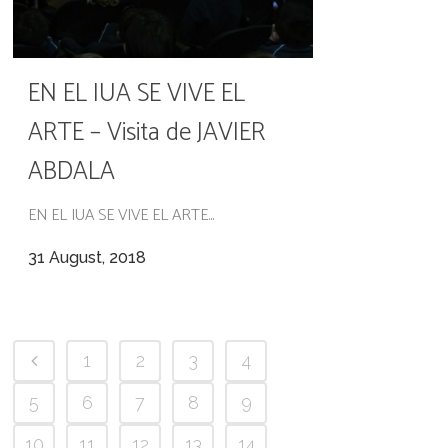
EN EL IUA SE VIVE EL
ARTE – Visita de JAVIER
ABDALA
EN EL IUA SE VIVE EL ARTE...
31 August, 2018
1
2
3
4
5
6
7
8
9
10
11
12
13
14