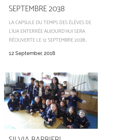
SEPTEMBRE 2038
LA CAPSULE DU TEMPS DES ÉLÈVES DE
L´IUA ENTERRÉE AUJOURD´HUI SERA
RÉOUVERTE LE 12 SEPTEMBRE 2038...
12 September, 2018
SILVIA BARBIERI,