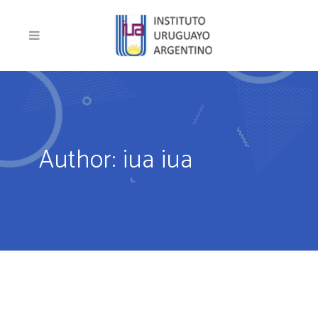
Author: iua iua