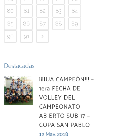
80
81
82
83
84
85
86
87
88
89
90
91
Destacadas
¡¡¡IUA CAMPEÓN!!! –
1era FECHA DE
VOLLEY DEL
CAMPEONATO
ABIERTO SUB 17 –
COPA SAN PABLO
12 May, 2018