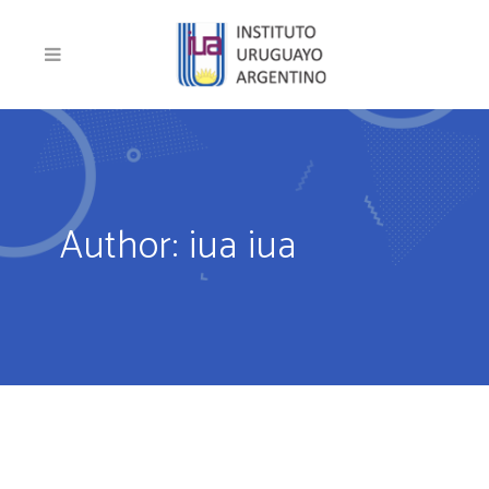
Author: iua iua