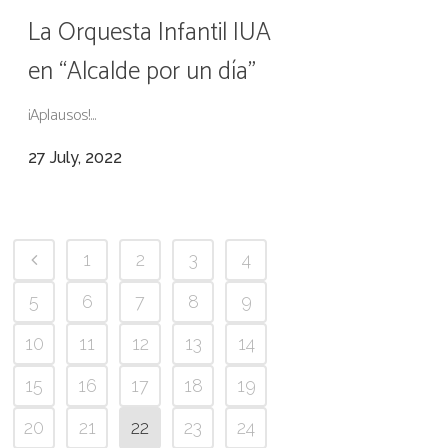
La Orquesta Infantil IUA
en “Alcalde por un día”
¡Aplausos!...
27 July, 2022
1
2
3
4
5
6
7
8
9
10
11
12
13
14
15
16
17
18
19
20
21
22
23
24