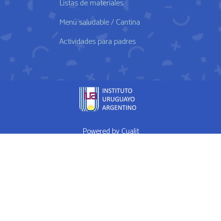
Listas de materiales
Menú saludable / Cantina
Actividades para padres
Powered by
Cualit
fda approved medication for weight loss semaglutide weightloss
obesity
FDA approves weight loss drug
WHAT I EAT IN A DAY Ep 1
High Performance Diet
Mrs Doubtfire star down 120 pounds after