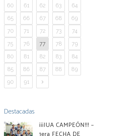
60
61
62
63
64
65
66
67
68
69
70
71
72
73
74
75
76
77
78
79
80
81
82
83
84
85
86
87
88
89
90
91
Destacadas
¡¡¡IUA CAMPEÓN!!! –
1era FECHA DE