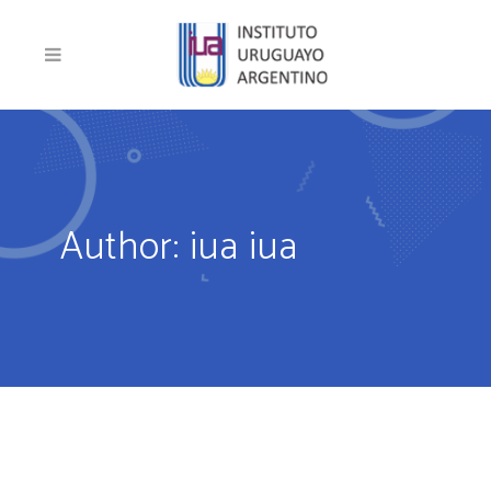
Author: iua iua