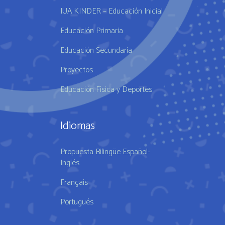
IUA KINDER – Educación Inicial
Educación Primaria
Educación Secundaria
Proyectos
Educación Física y Deportes
Idiomas
Propuesta Bilingüe Español-
Inglés
Français
Portugués