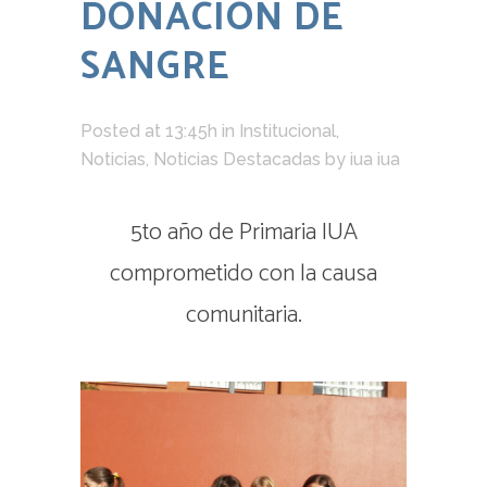
DONACIÓN DE
SANGRE
Posted at 13:45h
in
Institucional
,
Noticias
,
Noticias Destacadas
by
iua iua
5to año de Primaria IUA
comprometido con la causa
comunitaria.