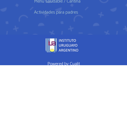
Menú saludable / Cantina
Actividades para padres
Powered by
Cualit
fda approved medication for weight loss semaglutide weightloss
obesity
FDA approves weight loss drug
WHAT I EAT IN A DAY Ep 1
High Performance Diet
Mrs Doubtfire star down 120 pounds after
weight-loss drug makes him feel like a normal person
How weight