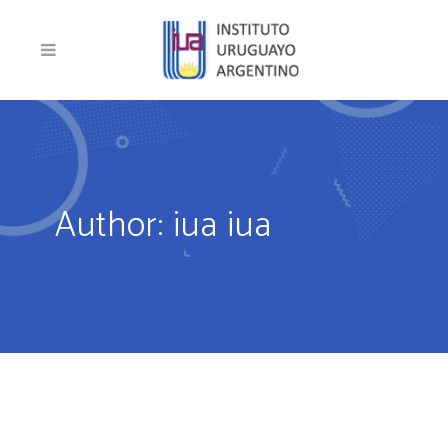
Author: iua iua