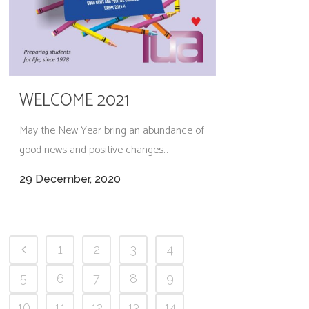
WELCOME 2021
May the New Year bring an abundance of
good news and positive changes...
29 December, 2020
1
2
3
4
5
6
7
8
9
10
11
12
13
14