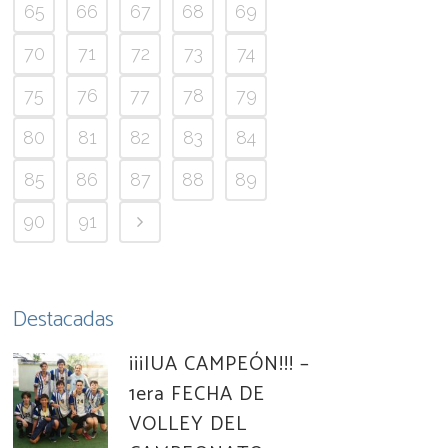
65
66
67
68
69
70
71
72
73
74
75
76
77
78
79
80
81
82
83
84
85
86
87
88
89
90
91
Destacadas
¡¡¡IUA CAMPEÓN!!! –
1era FECHA DE
VOLLEY DEL