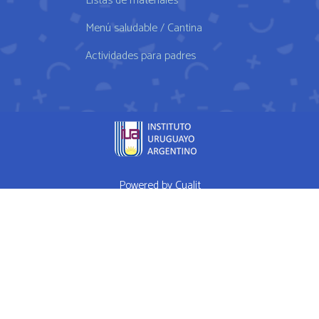
Listas de materiales
Menú saludable / Cantina
Actividades para padres
Powered by
Cualit
fda approved medication for weight loss semaglutide weightloss
obesity
FDA approves weight loss drug
WHAT I EAT IN A DAY Ep 1
High Performance Diet
Mrs Doubtfire star down 120 pounds after