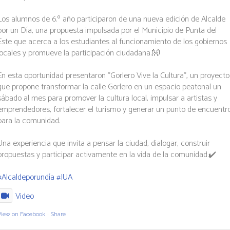
Los alumnos de 6.º año participaron de una nueva edición de Alcalde
por un Día, una propuesta impulsada por el Municipio de Punta del
Este que acerca a los estudiantes al funcionamiento de los gobiernos
locales y promueve la participación ciudadana.👐
En esta oportunidad presentaron "Gorlero Vive la Cultura", un proyecto
que propone transformar la calle Gorlero en un espacio peatonal un
sábado al mes para promover la cultura local, impulsar a artistas y
emprendedores, fortalecer el turismo y generar un punto de encuentr
para la comunidad.
Una experiencia que invita a pensar la ciudad, dialogar, construir
propuestas y participar activamente en la vida de la comunidad.✔️
#Alcaldeporundía
#IUA
Video
View on Facebook
·
Share