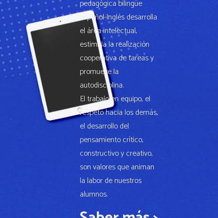
pedagógica bilingüe
español-inglés desarrolla
el área intelectual,
estimula la realización
cooperativa de tareas y
promueve la
autodisciplina.
El trabajo en equipo, el
respeto hacia los demás,
el desarrollo del
pensamiento crítico,
constructivo y creativo,
son valores que animan
la labor de nuestros
alumnos.
Saber más >