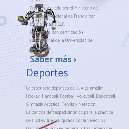
School.
Francés, avalado por el Ministerio de
Educación Nacional de Francia con
los diplomas DELF.
Porgugués, con certificación
internacional de la Universidad de
Cambridge.
Saber más >
Deportes
La propuesta deportiva del IUA es amplia:
Hockey, Handball, Football, Volleyball, Basketball,
Gimnasia Artística, Tennis y Natación.
La cancha de césped sintético para la práctica
de Hockey fue inaugurada por la Selección
Nacional de Hockey femenino, Las Cimarronas,