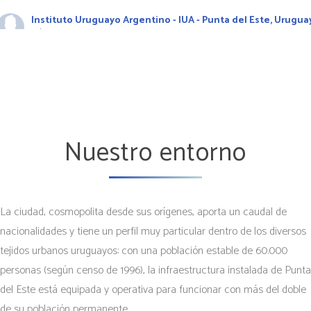
Instituto Uruguayo Argentino - IUA - Punta del Este, Urugua
2 days ago
Alcalde por un Día
Los alumnos de 6.º año participaron de una nueva edición de Alcalde
por un Día, una propuesta impulsada por el Municipio de Punta del
Este que acerca a los estudiantes al funcionamiento de los gobiernos
locales y promueve la participación ciudadana.
Nuestro entorno
En esta oportunidad presentaron "Gorlero Vive la Cultura", un proyecto
que propone transformar la calle Gorlero en un espacio peatonal un
sábado al mes para promover la cultura local, impulsar a artistas y
La ciudad, cosmopolita desde sus orígenes, aporta un caudal de
emprendedores, fortalecer el turismo y generar un punto de encuentr
para la comunidad.
nacionalidades y tiene un perfil muy particular dentro de los diversos
tejidos urbanos uruguayos: con una población estable de 60.000
Una experiencia que invita a pensar la ciudad, dialogar, construir
personas (según censo de 1996), la infraestructura instalada de Punta
propuestas y participar activamente en la vida de la comunidad. 👏
del Este está equipada y operativa para funcionar con más del doble
Video
de su población permanente.