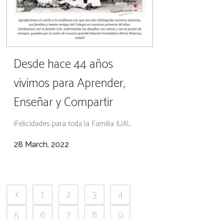
Desde hace 44 años
vivimos para Aprender,
Enseñar y Compartir
¡Felicidades para toda la Familia IUA!...
28 March, 2022
1
2
3
4
5
6
7
8
9