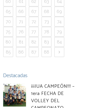
60
61
62
63
64
65
66
67
68
69
70
71
72
73
74
75
76
77
78
79
80
81
82
83
84
85
86
87
88
Destacadas
¡¡¡IUA CAMPEÓN!!! –
1era FECHA DE
VOLLEY DEL