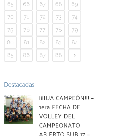
65
66
67
68
69
70
71
72
73
74
75
76
77
78
79
80
81
82
83
84
85
86
87
88
Destacadas
¡¡¡IUA CAMPEÓN!!! –
1era FECHA DE
VOLLEY DEL
CAMPEONATO
ABIERTO SUB 17 –