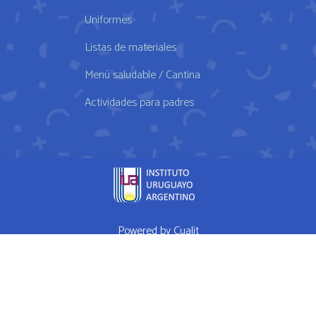
Uniformes
Listas de materiales
Menú saludable / Cantina
Actividades para padres
Powered by
Cualit
fda approved medication for weight loss semaglutide weightloss