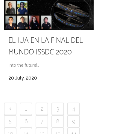
EL IUA EN LA FINAL DEL
MUNDO ISSDC 2020
Into the future!...
20 July, 2020
1
2
3
4
5
6
7
8
9
10
11
12
13
14