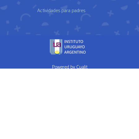
Actividades para padres
Powered by
Cualit
fda approved medication for weight loss semaglutide weightloss
obesity
FDA approves weight loss drug
WHAT I EAT IN A DAY Ep 1
High Performance Diet
Mrs Doubtfire star down 120 pounds after
weight-loss drug makes him feel like a normal person
How weight
loss drugs are transforming America
Hims Ed Review Never Buy