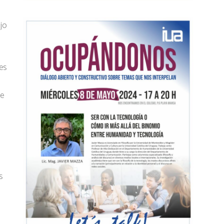
ó
ujo
es
ue
s
l