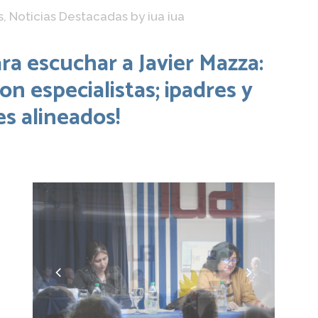
s
,
Noticias Destacadas
by
iua iua
ra escuchar a Javier Mazza:
on especialistas; ¡padres y
s alineados!