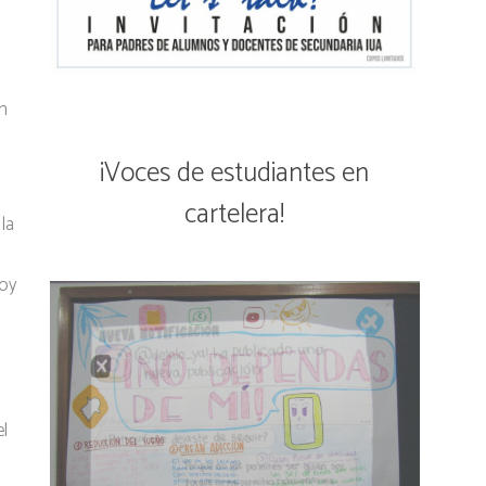
n
¡Voces de estudiantes en
cartelera!
 la
hoy
l