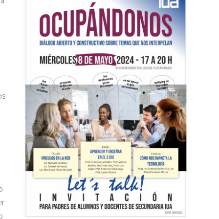
ra
os
o
er
o