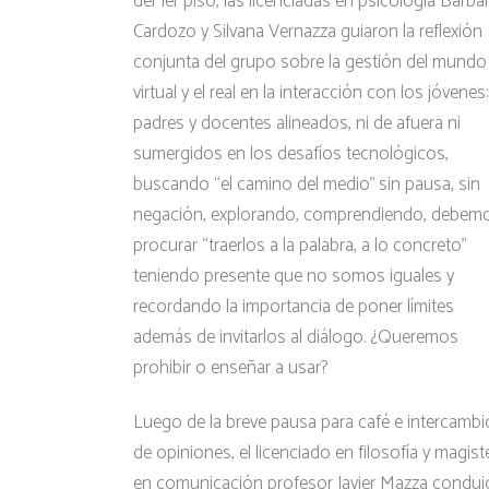
del 1er piso, las licenciadas en psicología Bárba
Cardozo y Silvana Vernazza guiaron la reflexión
conjunta del grupo sobre la gestión del mundo
virtual y el real en la interacción con los jóvenes:
padres y docentes alineados, ni de afuera ni
sumergidos en los desafíos tecnológicos,
buscando “el camino del medio” sin pausa, sin
negación, explorando, comprendiendo, debem
procurar “traerlos a la palabra, a lo concreto”
teniendo presente que no somos iguales y
recordando la importancia de poner límites
además de invitarlos al diálogo. ¿Queremos
prohibir o enseñar a usar?
Luego de la breve pausa para café e intercambi
de opiniones, el licenciado en filosofía y magist
en comunicación profesor Javier Mazza conduj