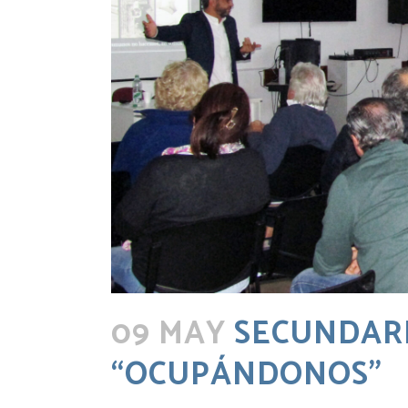
09 MAY
SECUNDARI
“OCUPÁNDONOS”