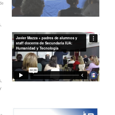
de
,
s,
y