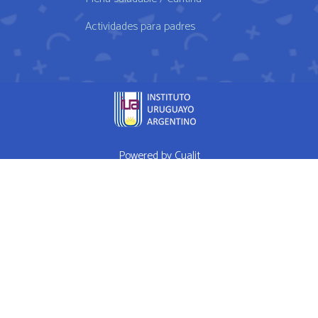
Actividades para padres
Powered by
Cualit
fda approved medication for weight loss semaglutide weightloss
obesity
FDA approves weight loss drug
WHAT I EAT IN A DAY Ep 1
High Performance Diet
Mrs Doubtfire star down 120 pounds after
weight-loss drug makes him feel like a normal person
How weight