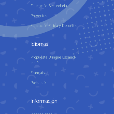
Educación Secundaria
Proyectos
Educación Física y Deportes
Idiomas
Propuesta Bilingüe Español-
Inglés
Français
Portugués
Información