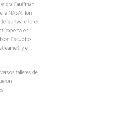
Sandra Cauffman
de la NASA), Jon
el software libre),
st (experto en
rtson Escuotto
treamer), y el
versos talleres de
fueron
s.