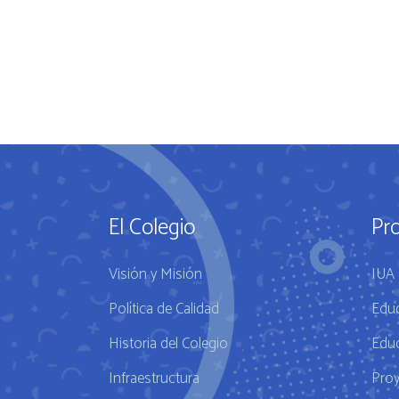
El Colegio
Pr
Visión y Misión
IUA 
Política de Calidad
Educ
Historia del Colegio
Educ
Infraestructura
Pro