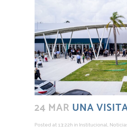
24 MAR
UNA VISIT
Posted at 13:22h
in
Institucional
,
Noticia