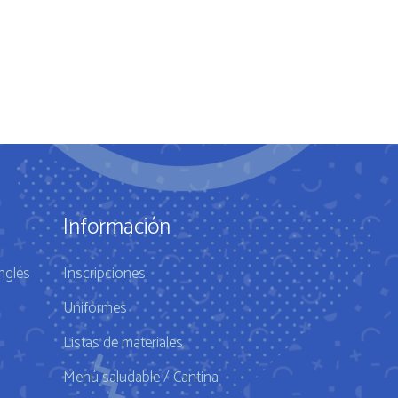
Información
nglés
Inscripciones
Uniformes
Listas de materiales
Menú saludable / Cantina