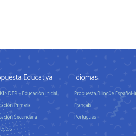
opuesta Educativa
Idiomas
KINDER – Educación Inicial
Propuesta Bilingüe Español-I
ación Primaria
Français
ación Secundaria
Portugués
yectos