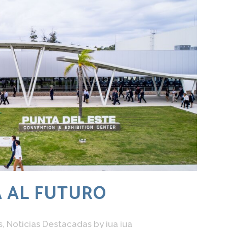
A AL FUTURO
s
,
Noticias Destacadas
by
iua iua