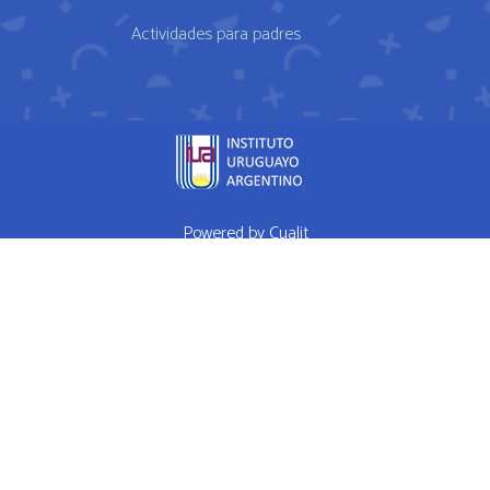
Actividades para padres
Powered by
Cualit
fda approved medication for weight loss semaglutide weightloss
obesity
FDA approves weight loss drug
WHAT I EAT IN A DAY Ep 1
High Performance Diet
Mrs Doubtfire star down 120 pounds after
weight-loss drug makes him feel like a normal person
How weight
loss drugs are transforming America
Hims Ed Review Never Buy