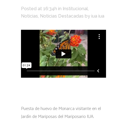
Posted at 16:34h
in
Institucional
,
Noticias
,
Noticias Destacadas
by
iua iua
Puesta de huevo de Monarca visitante en el
Jardín de Mariposas del Mariposario IUA.