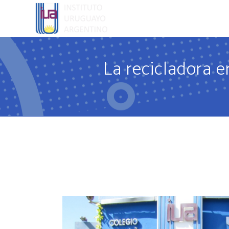
EL COLEGI
La recicladora 