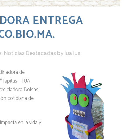
ADORA ENTREGA
CO.BIO.MA.
s
,
Noticias Destacadas
by
iua iua
dinadora de
 “Tapitas – IUA
 recicladora Bolsas
ón cotidiana de
impacta en la vida y