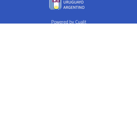
Powered by
Cualit
fda approved medication for weight loss semaglutide weightloss
obesity
FDA approves weight loss drug
WHAT I EAT IN A DAY Ep 1
High Performance Diet
Mrs Doubtfire star down 120 pounds after
weight-loss drug makes him feel like a normal person
How weight
loss drugs are transforming America
Hims Ed Review Never Buy
Hims Ed Pills
RED PILL PLAYERS POOL PARTY 82215 - SEX WITH
ME IS LIKE GAME
Welcome To Red Pill Rhino
Madonna Mix Power
Walk Workout Walk Off the Pounds and Lose Fat
The Best CBD Oil
For Anxiety CBD Facts
What Is The Best CBD Oil On The Market
What is CBD
Best CBD on the Market USDA Certified REAL