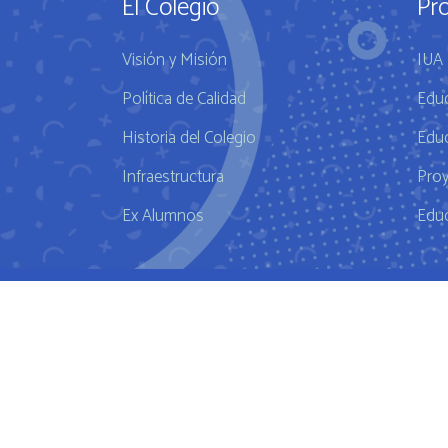
El Colegio
Pr
Visión y Misión
IUA 
Política de Calidad
Educ
Historia del Colegio
Educ
Infraestructura
Pro
Ex Alumnos
Educ
fda approved medication for weight loss semaglutide weightloss 
after weight-loss drug makes him feel like a normal person
How we
SEX WITH ME IS LIKE GAME
Welcome To Red Pill Rhino
Madonn