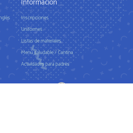
Información
nglés
Inscripciones
Uniformes
Listas de materiales
Menú saludable / Cantina
Actividades para padres
1 High Performance Diet
Mrs Doubtfire star down 120 pounds
Buy Hims Ed Pills
RED PILL PLAYERS POOL PARTY 82215 -
he Best CBD Oil For Anxiety CBD Facts
What Is The Best CBD