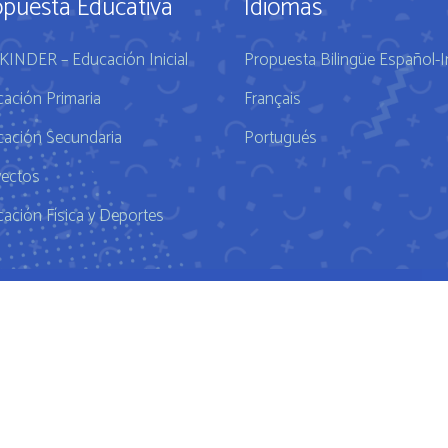
opuesta Educativa
Idiomas
KINDER – Educación Inicial
Propuesta Bilingüe Español-I
ación Primaria
Français
ación Secundaria
Portugués
yectos
ación Física y Deportes
Powered by
Cualit
obesity
FDA approves weight loss drug
WHAT I EAT IN A DAY Ep 
ight loss drugs are transforming America
Hims Ed Review Never 
a Mix Power Walk Workout Walk Off the Pounds and Lose Fat
T