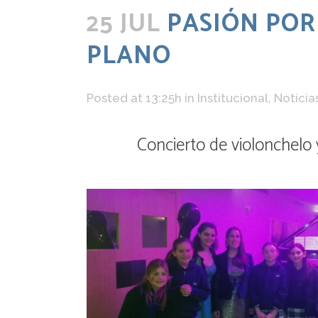
25 JUL
PASIÓN POR
PLANO
Posted at 13:25h
in
Institucional
,
Noticia
Concierto de violonchelo 