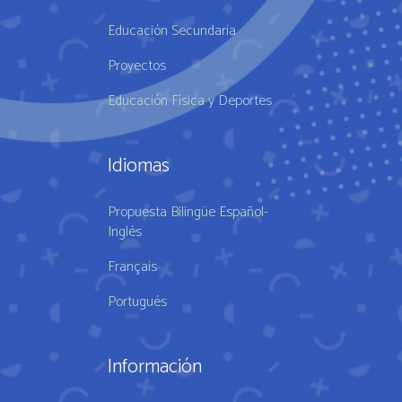
Educación Secundaria
Proyectos
Educación Física y Deportes
Idiomas
Propuesta Bilingüe Español-
Inglés
Français
Portugués
Información