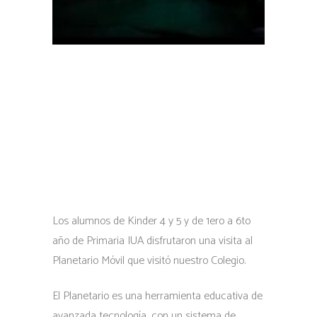
Los alumnos de Kinder 4 y 5 y de 1ero a 6to
año de Primaria IUA disfrutaron una visita al
Planetario Móvil que visitó nuestro Colegio.
El Planetario es una herramienta educativa de
avanzada tecnología, con un sistema de