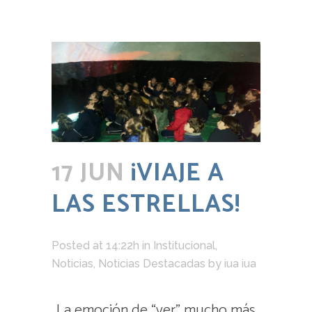
17 JUN
¡VIAJE A
LAS ESTRELLAS!
Posted at 14:22h
in
Institucional
,
Noticias
,
Noticias Destacadas
by
iua iua
La emoción de “ver” mucho más