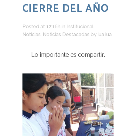
CIERRE DEL AÑO
Posted at 12:16h
in
Institucional
,
Noticias
,
Noticias Destacadas
by
iua iua
Lo importante es compartir.