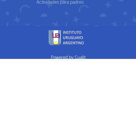
Actividades para padres
Powered by
Cualit
fda approved medication for weight loss semaglutide weightloss
obesity
FDA approves weight loss drug
WHAT I EAT IN A DAY Ep 1
High Performance Diet
Mrs Doubtfire star down 120 pounds after
weight-loss drug makes him feel like a normal person
How weight
loss drugs are transforming America
Hims Ed Review Never Buy
Hims Ed Pills
RED PILL PLAYERS POOL PARTY 82215 - SEX WITH