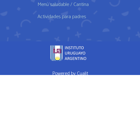
Menú saludable / Cantina
Actividades para padres
Powered by
Cualit
fda approved medication for weight loss semaglutide weightloss
obesity
FDA approves weight loss drug
WHAT I EAT IN A DAY Ep 1
High Performance Diet
Mrs Doubtfire star down 120 pounds after
weight-loss drug makes him feel like a normal person
How weight