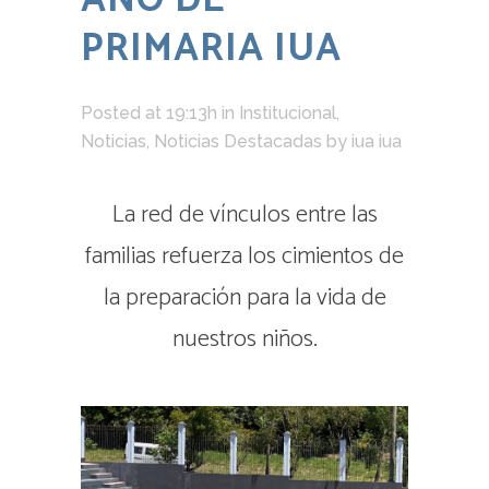
AÑO DE
PRIMARIA IUA
Posted at 19:13h
in
Institucional
,
Noticias
,
Noticias Destacadas
by
iua iua
La red de vínculos entre las
familias refuerza los cimientos de
la preparación para la vida de
nuestros niños.