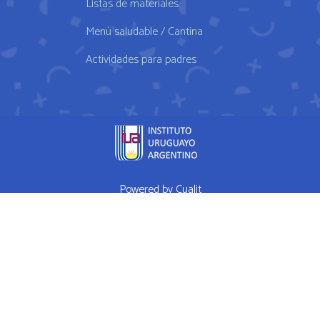
Listas de materiales
Menú saludable / Cantina
Actividades para padres
Powered by
Cualit
fda approved medication for weight loss semaglutide weightloss
obesity
FDA approves weight loss drug
WHAT I EAT IN A DAY Ep 1
High Performance Diet
Mrs Doubtfire star down 120 pounds after