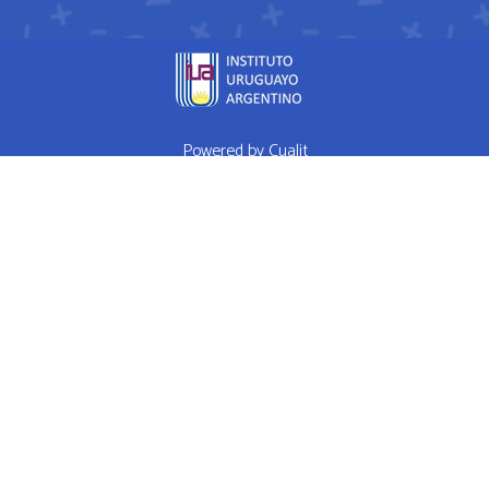
Powered by
Cualit
fda approved medication for weight loss semaglutide weightloss
obesity
FDA approves weight loss drug
WHAT I EAT IN A DAY Ep 1
High Performance Diet
Mrs Doubtfire star down 120 pounds after
weight-loss drug makes him feel like a normal person
How weight
loss drugs are transforming America
Hims Ed Review Never Buy
Hims Ed Pills
RED PILL PLAYERS POOL PARTY 82215 - SEX WITH
ME IS LIKE GAME
Welcome To Red Pill Rhino
Madonna Mix Power