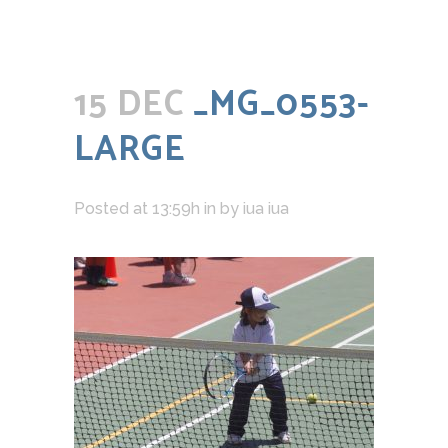
15 DEC
_MG_0553-
LARGE
Posted at 13:59h
in
by
iua iua