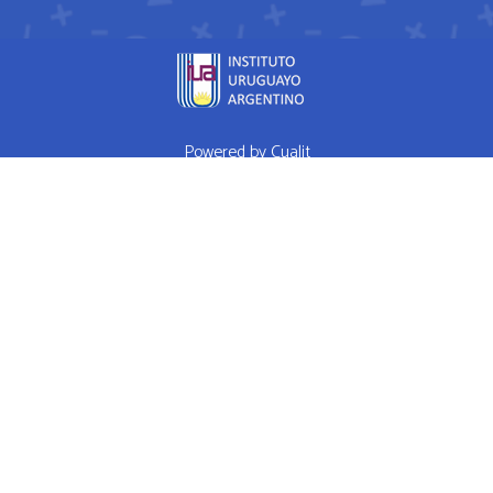
Powered by
Cualit
fda approved medication for weight loss semaglutide weightloss
obesity
FDA approves weight loss drug
WHAT I EAT IN A DAY Ep 1
High Performance Diet
Mrs Doubtfire star down 120 pounds after
weight-loss drug makes him feel like a normal person
How weight
loss drugs are transforming America
Hims Ed Review Never Buy
Hims Ed Pills
RED PILL PLAYERS POOL PARTY 82215 - SEX WITH
ME IS LIKE GAME
Welcome To Red Pill Rhino
Madonna Mix Power