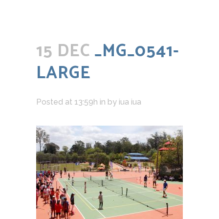
15 DEC
_MG_0541-
LARGE
Posted at 13:59h
in
by
iua iua