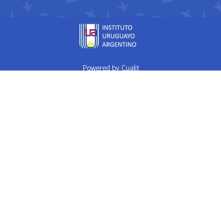
Powered by
Cualit
fda approved medication for weight loss semaglutide weightloss
obesity
FDA approves weight loss drug
WHAT I EAT IN A DAY Ep 1
High Performance Diet
Mrs Doubtfire star down 120 pounds after
weight-loss drug makes him feel like a normal person
How weight
loss drugs are transforming America
Hims Ed Review Never Buy
Hims Ed Pills
RED PILL PLAYERS POOL PARTY 82215 - SEX WITH
ME IS LIKE GAME
Welcome To Red Pill Rhino
Madonna Mix Power