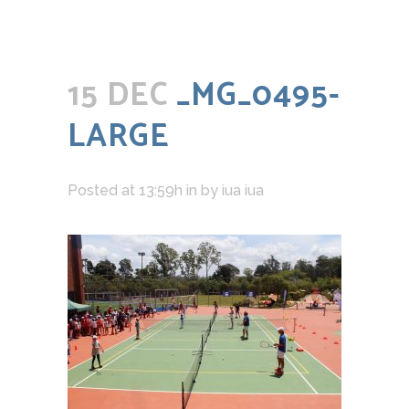
15 DEC
_MG_0495-
LARGE
Posted at 13:59h
in
by
iua iua