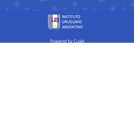
Powered by
Cualit
fda approved medication for weight loss semaglutide weightloss
obesity
FDA approves weight loss drug
WHAT I EAT IN A DAY Ep 1
High Performance Diet
Mrs Doubtfire star down 120 pounds after
weight-loss drug makes him feel like a normal person
How weight
loss drugs are transforming America
Hims Ed Review Never Buy
Hims Ed Pills
RED PILL PLAYERS POOL PARTY 82215 - SEX WITH
ME IS LIKE GAME
Welcome To Red Pill Rhino
Madonna Mix Power