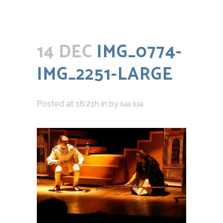
14 DEC
IMG_0774-
IMG_2251-LARGE
Posted at 16:21h
in
by
iua iua