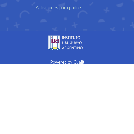
Actividades para padres
Powered by
Cualit
fda approved medication for weight loss semaglutide weightloss
obesity
FDA approves weight loss drug
WHAT I EAT IN A DAY Ep 1
High Performance Diet
Mrs Doubtfire star down 120 pounds after
weight-loss drug makes him feel like a normal person
How weight
loss drugs are transforming America
Hims Ed Review Never Buy