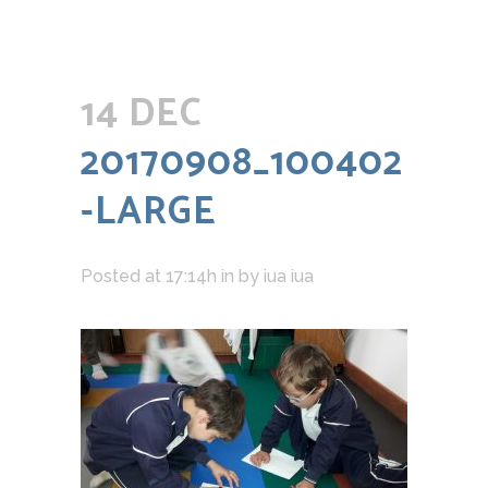
14 DEC
20170908_100402
-LARGE
Posted at 17:14h
in
by
iua iua