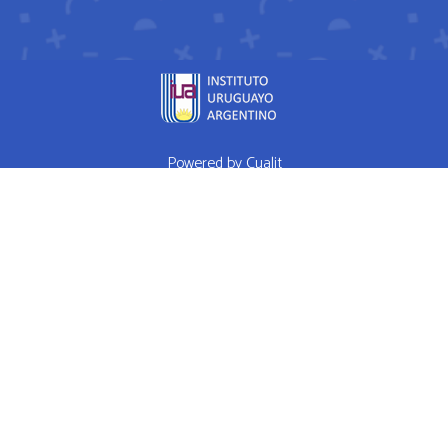
Powered by
Cualit
fda approved medication for weight loss semaglutide weightloss
obesity
FDA approves weight loss drug
WHAT I EAT IN A DAY Ep 1
High Performance Diet
Mrs Doubtfire star down 120 pounds after
weight-loss drug makes him feel like a normal person
How weight
loss drugs are transforming America
Hims Ed Review Never Buy
Hims Ed Pills
RED PILL PLAYERS POOL PARTY 82215 - SEX WITH