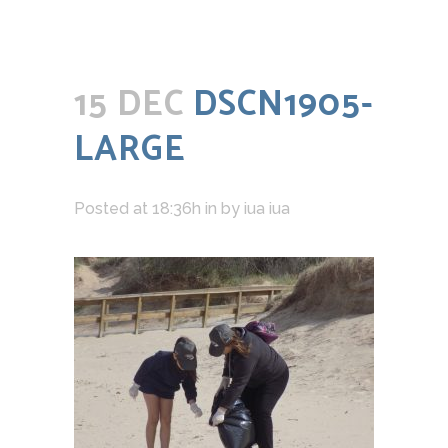
15 DEC
DSCN1905-
LARGE
Posted at 18:36h
in
by
iua iua